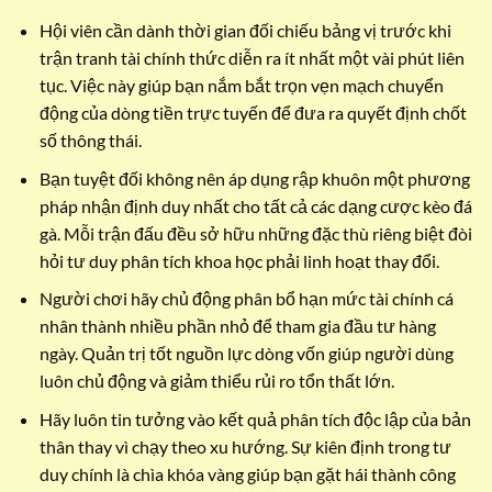
Hội viên cần dành thời gian đối chiếu bảng vị trước khi
trận tranh tài chính thức diễn ra ít nhất một vài phút liên
tục. Việc này giúp bạn nắm bắt trọn vẹn mạch chuyển
động của dòng tiền trực tuyến để đưa ra quyết định chốt
số thông thái.
Bạn tuyệt đối không nên áp dụng rập khuôn một phương
pháp nhận định duy nhất cho tất cả các dạng cược kèo đá
gà. Mỗi trận đấu đều sở hữu những đặc thù riêng biệt đòi
hỏi tư duy phân tích khoa học phải linh hoạt thay đổi.
Người chơi hãy chủ động phân bổ hạn mức tài chính cá
nhân thành nhiều phần nhỏ để tham gia đầu tư hàng
ngày. Quản trị tốt nguồn lực dòng vốn giúp người dùng
luôn chủ động và giảm thiểu rủi ro tổn thất lớn.
Hãy luôn tin tưởng vào kết quả phân tích độc lập của bản
thân thay vì chạy theo xu hướng. Sự kiên định trong tư
duy chính là chìa khóa vàng giúp bạn gặt hái thành công