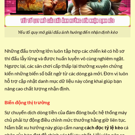
Yếu tố quy mô giải đấu ảnh hưởng đến nhận định kèo
Những đấu trường lớn luôn tập hợp các chiến kê có hồ sơ
thi đấu lẫy lừng và được huấn luyện vô cùng nghiêm ngặt.
Ngược lại, các sân chơi cấp thấp lại thường xuyên chứng
kiến những biến số bất ngờ từ các dòng gà mới. Đơn vị luôn
hỗ trợ cập nhật danh mục dữ liệu này công khai giúp bạn
nâng cao chất lượng nhận định.
Biến động thị trường
Sự chuyển dịch dòng tiền của đám đông buộc hệ thống máy
chủ phải tự động điều chỉnh mức thưởng hằng giờ liên tục.
Nắm bắt xu hướng này giúp cẩm nang
cách đọc tỷ lệ kèo
cá
nhân của bạn đạt độ chính xác tối ưu nhất. Hội viên nên so