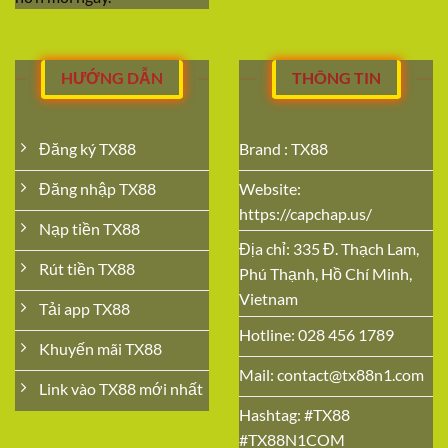
HƯỚNG DẪN
THÔNG TIN
Đăng ký TX88
Brand : TX88
Đăng nhập TX88
Website:
https://capchap.us/
Nạp tiền TX88
Địa chỉ: 335 Đ. Thạch Lam,
Rút tiền TX88
Phú Thạnh, Hồ Chí Minh,
Vietnam
Tải app TX88
Hotline: 028 456 1789
Khuyến mãi TX88
Mail:
contact@tx88n1.com
Link vào TX88 mới nhất
Hashtag: #TX88
#TX88N1COM