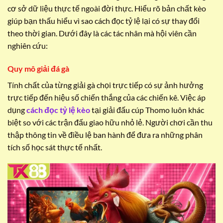
cơ sở dữ liệu thực tế ngoài đời thực. Hiểu rõ bản chất kèo
giúp bạn thấu hiểu vì sao cách đọc tỷ lệ lại có sự thay đổi
theo thời gian. Dưới đây là các tác nhân mà hội viên cần
nghiên cứu:
Quy mô giải đá gà
Tính chất của từng giải gà chọi trực tiếp có sự ảnh hưởng
trực tiếp đến hiệu số chiến thắng của các chiến kê. Việc áp
dụng
cách đọc tỷ lệ kèo
tại giải đấu cúp Thomo luôn khác
biệt so với các trận đấu giao hữu nhỏ lẻ. Người chơi cần thu
thập thông tin về điều lệ ban hành để đưa ra những phân
tích số học sát thực tế nhất.