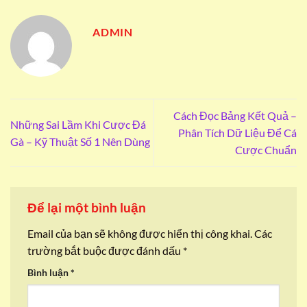
ADMIN
Cách Đọc Bảng Kết Quả –
Những Sai Lầm Khi Cược Đá
Phân Tích Dữ Liệu Để Cá
Gà – Kỹ Thuật Số 1 Nên Dùng
Cược Chuẩn
Để lại một bình luận
Email của bạn sẽ không được hiển thị công khai.
Các
trường bắt buộc được đánh dấu
*
Bình luận
*