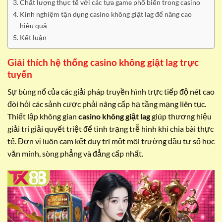
Chất lượng thực tế với các tựa game phổ biến trong casino
Kinh nghiệm tận dụng casino không giật lag để nâng cao
hiệu quả
Kết luận
Giải thích hệ thống casino không giật lag trực
tuyến
Sự bùng nổ của các giải pháp truyền hình trực tiếp độ nét cao
đòi hỏi các sảnh cược phải nâng cấp hạ tầng mạng liên tục.
Thiết lập không gian
casino không giật lag
giúp thương hiệu
giải trí giải quyết triệt để tình trạng trễ hình khi chia bài thực
tế. Đơn vị luôn cam kết duy trì một môi trường đầu tư số học
văn minh, sòng phẳng và đẳng cấp nhất.