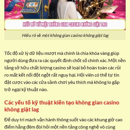
Hiểu rõ về một không gian casino không giật lag
Tốc độ xử lý dữ liệu mượt mà chính là chìa khóa vàng giúp
người dùng đưa ra các quyết định chốt số chính xác. Một nền
tảng sở hữu chất lượng casino sẽ loại bỏ hoàn toàn các rủi
ro mất kết nối đột ngột rất nguy hại. Hội viên có thể tự tin
đặt cược vào các cửa sảnh chơi yêu thích mà không lo gặp
trở ngại kỹ thuật nào.
Các yếu tố kỹ thuật kiến tạo không gian casino
không giật lag
Để duy trì mạch vận hành thông suốt vào các khung giờ cao
điểm hằng đêm đòi hỏi một nền tảng công nghệ vô cùng