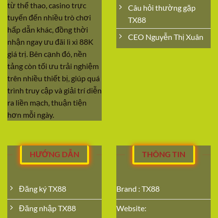
từ thể thao, casino trực
Câu hỏi thường gặp
tuyến đến nhiều trò chơi
TX88
hấp dẫn khác, đồng thời
CEO Nguyễn Thị Xuân
nhận ngay ưu đãi lì xì 88K
giá trị. Bên cạnh đó, nền
tảng còn tối ưu trải nghiệm
trên nhiều thiết bị, giúp quá
trình truy cập và giải trí diễn
ra liền mạch, thuận tiện
hơn mỗi ngày.
HƯỚNG DẪN
THÔNG TIN
Đăng ký TX88
Brand : TX88
Đăng nhập TX88
Website: