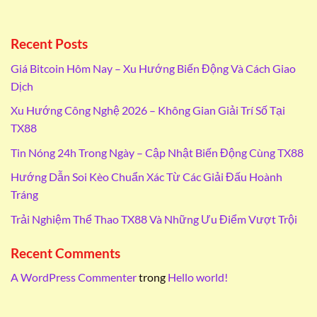
Recent Posts
Giá Bitcoin Hôm Nay – Xu Hướng Biến Động Và Cách Giao
Dịch
Xu Hướng Công Nghệ 2026 – Không Gian Giải Trí Số Tại
TX88
Tin Nóng 24h Trong Ngày – Cập Nhật Biến Động Cùng TX88
Hướng Dẫn Soi Kèo Chuẩn Xác Từ Các Giải Đấu Hoành
Tráng
Trải Nghiệm Thể Thao TX88 Và Những Ưu Điểm Vượt Trội
Recent Comments
A WordPress Commenter
trong
Hello world!