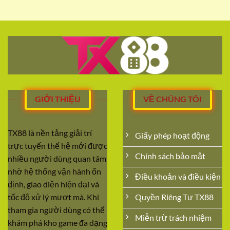
GIỚI THIỆU
VỀ CHÚNG TÔI
TX88 là nền tảng giải trí
Giấy phép hoạt động
trực tuyến thế hệ mới được
Chính sách bảo mật
nhiều người dùng quan tâm
nhờ hệ thống vận hành ổn
Điều khoản và điều kiện
định, giao diện hiện đại và
Quyền Riêng Tư TX88
tốc độ xử lý mượt mà. Khi
tham gia người dùng có thể
Miễn trừ trách nhiệm
khám phá kho game đa dạng