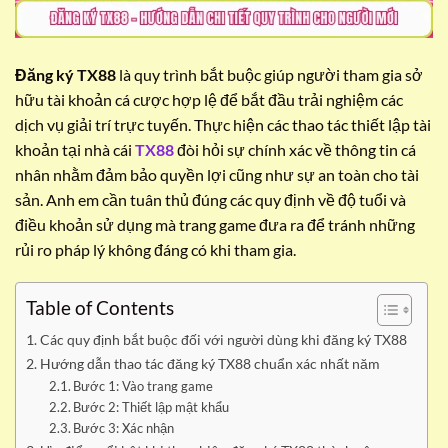
Đăng ký TX88
là quy trình bắt buộc giúp người tham gia sở
hữu tài khoản cá cược hợp lệ để bắt đầu trải nghiệm các
dịch vụ giải trí trực tuyến. Thực hiện các thao tác thiết lập tài
khoản tại nhà cái
TX88
đòi hỏi sự chính xác về thông tin cá
nhân nhằm đảm bảo quyền lợi cũng như sự an toàn cho tài
sản. Anh em cần tuân thủ đúng các quy định về độ tuổi và
điều khoản sử dụng mà trang game đưa ra để tránh những
rủi ro pháp lý không đáng có khi tham gia.
Table of Contents
Các quy định bắt buộc đối với người dùng khi đăng ký TX88
Hướng dẫn thao tác đăng ký TX88 chuẩn xác nhất năm
Bước 1: Vào trang game
Bước 2: Thiết lập mật khẩu
Bước 3: Xác nhận