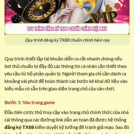
Quy trình đăng ký TX88 chuẩn chỉnh hiện nay
Quy trình thiết lập tài khoản diễn ra rất nhanh chóng nếu
bet thủ chuẩn bị đầy đủ các thông tin cá nhân cần thiết theo
yêu cầu từ bộ phận quản lý. Người tham gia chỉ cần dành ra
khoảng vài phút để hoàn thành các bước kê khai dữ liệu vào
biểu mẫu có sẵn trên giao diện trang chủ của sân chơi.
Bước 1: Vào trang game
Đầu tiên cược thủ truy cập vào trang chủ chính thức của nhà
cái thông qua các đường link dẫn an toàn đã được hệ thống
đăng ký TX88
kiểm duyệt kỹ lưỡng để tránh giả mạo. Sau đó