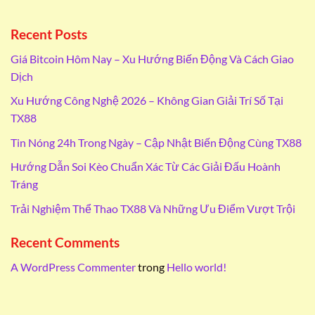
Recent Posts
Giá Bitcoin Hôm Nay – Xu Hướng Biến Động Và Cách Giao
Dịch
Xu Hướng Công Nghệ 2026 – Không Gian Giải Trí Số Tại
TX88
Tin Nóng 24h Trong Ngày – Cập Nhật Biến Động Cùng TX88
Hướng Dẫn Soi Kèo Chuẩn Xác Từ Các Giải Đấu Hoành
Tráng
Trải Nghiệm Thể Thao TX88 Và Những Ưu Điểm Vượt Trội
Recent Comments
A WordPress Commenter
trong
Hello world!