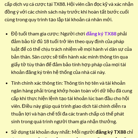
cấp dịch vụ cá cược tại TX88. Hội viên cần đọc kỹ và xác nhận
đồng ý với các chính sách này trước khi hoàn tất bước cuối
cùng trong quy trình tạo lập tài khoản cá nhân mới.
Độ tuổi tham gia cược: Người chơi
đăng ký TX88
phải
đảm bảo từ đủ 18 tuổi trở lên theo quy định của pháp
luật để có thể chịu trách nhiệm về mọi hành vi dân sự của
bản thân. Sân cược sẽ tiến hành xác minh thông tin qua
giấy tờ tùy thân để đảm bảo tính hợp pháp của mọi tài
khoản đăng ký trên hệ thống của nhà cái này.
Tính chính xác thông tin: Thông tin họ tên và tài khoản
ngân hàng phải trùng khớp hoàn toàn với dữ liệu đã cung
cấp khi thực hiện lệnh tạo tài khoản lúc ban đầu cho hội
viên. Điều này giúp quá trình giao dịch tài chính diễn ra
thuận lợi và hạn chế tối đa các tranh chấp có thể phát
sinh trong quá trình người tham gia nhận thưởng.
Sử dụng tài khoản duy nhất: Mỗi người
đăng ký TX88
chỉ