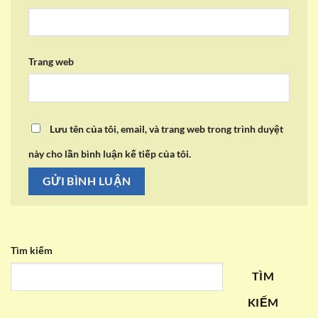
Trang web
Lưu tên của tôi, email, và trang web trong trình duyệt
này cho lần bình luận kế tiếp của tôi.
Tìm kiếm
TÌM
KIẾM