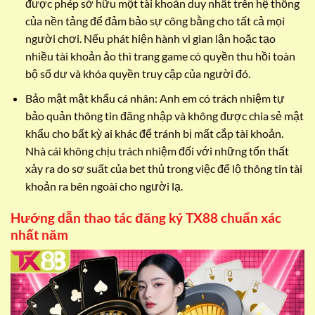
được phép sở hữu một tài khoản duy nhất trên hệ thống
của nền tảng để đảm bảo sự công bằng cho tất cả mọi
người chơi. Nếu phát hiện hành vi gian lận hoặc tạo
nhiều tài khoản ảo thì trang game có quyền thu hồi toàn
bộ số dư và khóa quyền truy cập của người đó.
Bảo mật mật khẩu cá nhân: Anh em có trách nhiệm tự
bảo quản thông tin đăng nhập và không được chia sẻ mật
khẩu cho bất kỳ ai khác để tránh bị mất cắp tài khoản.
Nhà cái không chịu trách nhiệm đối với những tổn thất
xảy ra do sơ suất của bet thủ trong việc để lộ thông tin tài
khoản ra bên ngoài cho người lạ.
Hướng dẫn thao tác đăng ký TX88 chuẩn xác
nhất năm