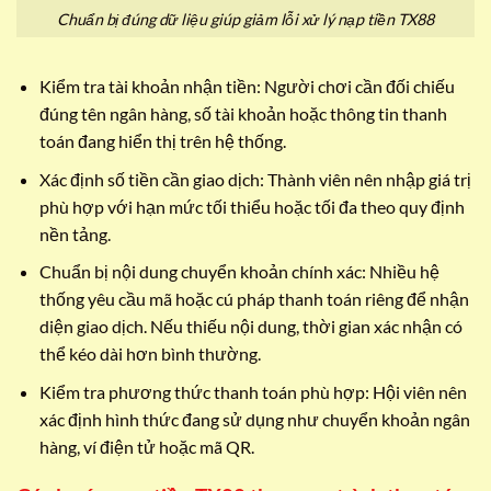
Chuẩn bị đúng dữ liệu giúp giảm lỗi xử lý nạp tiền TX88
Kiểm tra tài khoản nhận tiền: Người chơi cần đối chiếu
đúng tên ngân hàng, số tài khoản hoặc thông tin thanh
toán đang hiển thị trên hệ thống.
Xác định số tiền cần giao dịch: Thành viên nên nhập giá trị
phù hợp với hạn mức tối thiểu hoặc tối đa theo quy định
nền tảng.
Chuẩn bị nội dung chuyển khoản chính xác: Nhiều hệ
thống yêu cầu mã hoặc cú pháp thanh toán riêng để nhận
diện giao dịch. Nếu thiếu nội dung, thời gian xác nhận có
thể kéo dài hơn bình thường.
Kiểm tra phương thức thanh toán phù hợp: Hội viên nên
xác định hình thức đang sử dụng như chuyển khoản ngân
hàng, ví điện tử hoặc mã QR.