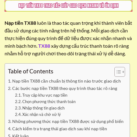
Nạp tiền TX88
luôn là thao tác quan trọng khi thành viên bắt
đầu sử dụng các tính năng trên hệ thống. Mỗi giao dịch cần
thực hiện đúng quy trình để dữ liệu được xác nhận nhanh và
minh bạch hơn.
TX88
xây dựng cấu trúc thanh toán rõ ràng
nhằm hỗ trợ người chơi theo dõi trạng thái xử lý dễ dàng.
Table of Contents
Nạp tiền TX88 cần chuẩn bị thông tin nào trước giao dịch
Các bước nạp tiền TX88 theo quy trình thao tác rõ ràng
Truy cập khu vực nạp tiền
Chọn phương thức thanh toán
Nhập thông tin giao dịch
Xác nhận và chờ xử lý
Những phương thức nạp tiền TX88 được sử dụng phổ biến
Cách kiểm tra trạng thái giao dịch sau khi nạp tiền
Kết luận