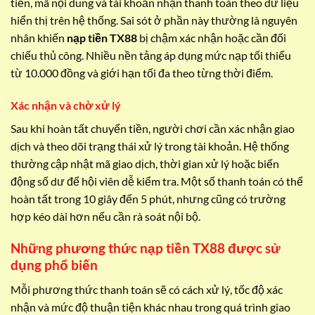
tiền, mã nội dung và tài khoản nhận thanh toán theo dữ liệu
hiển thị trên hệ thống. Sai sót ở phần này thường là nguyên
nhân khiến
nạp tiền TX88
bị chậm xác nhận hoặc cần đối
chiếu thủ công. Nhiều nền tảng áp dụng mức nạp tối thiểu
từ 10.000 đồng và giới hạn tối đa theo từng thời điểm.
Xác nhận và chờ xử lý
Sau khi hoàn tất chuyển tiền, người chơi cần xác nhận giao
dịch và theo dõi trạng thái xử lý trong tài khoản. Hệ thống
thường cập nhật mã giao dịch, thời gian xử lý hoặc biến
động số dư để hội viên dễ kiểm tra. Một số thanh toán có thể
hoàn tất trong 10 giây đến 5 phút, nhưng cũng có trường
hợp kéo dài hơn nếu cần rà soát nội bộ.
Những phương thức nạp tiền TX88 được sử
dụng phổ biến
Mỗi phương thức thanh toán sẽ có cách xử lý, tốc độ xác
nhận và mức độ thuận tiện khác nhau trong quá trình giao