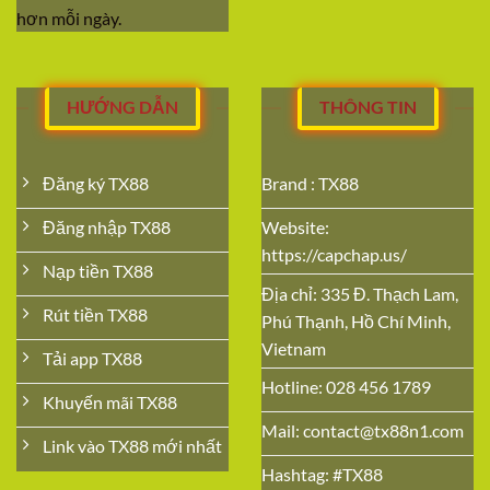
hơn mỗi ngày.
HƯỚNG DẪN
THÔNG TIN
Đăng ký TX88
Brand : TX88
Đăng nhập TX88
Website:
https://capchap.us/
Nạp tiền TX88
Địa chỉ: 335 Đ. Thạch Lam,
Rút tiền TX88
Phú Thạnh, Hồ Chí Minh,
Vietnam
Tải app TX88
Hotline: 028 456 1789
Khuyến mãi TX88
Mail:
contact@tx88n1.com
Link vào TX88 mới nhất
Hashtag: #TX88