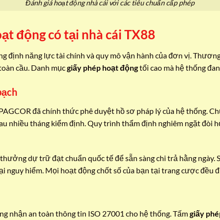
Đánh giá hoạt động nhà cái với các tiêu chuẩn cấp phép
ạt động có tại nhà cái TX88
 định năng lực tài chính và quy mô vận hành của đơn vị. Thương 
c toàn cầu. Danh mục
giấy phép hoạt động
tối cao mà hệ thống đang
bạch
es PAGCOR đã chính thức phê duyệt hồ sơ pháp lý của hệ thống. 
au nhiều tháng kiểm định. Quy trình thẩm định nghiêm ngặt đòi 
 thưởng dự trữ đạt chuẩn quốc tế để sẵn sàng chi trả hằng ngày.
ại nguy hiểm. Mọi hoạt động chốt số của bạn tại trang cược đều đ
ng nhận an toàn thông tin ISO 27001 cho hệ thống. Tấm
giấy phé