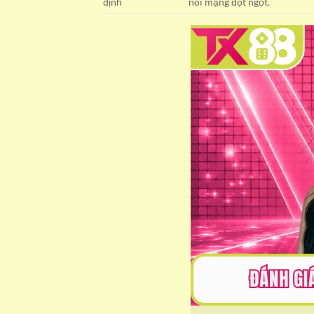
định
nối mạng đột ngột.