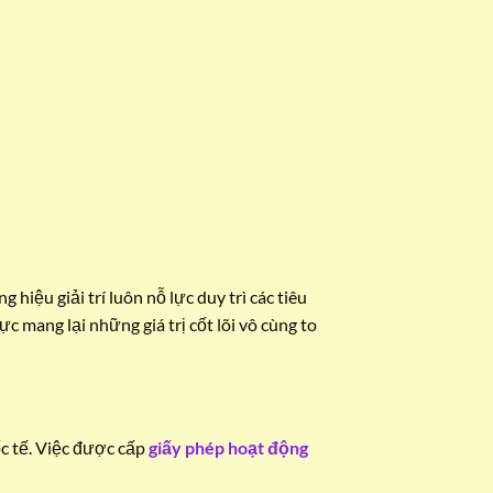
hiệu giải trí luôn nỗ lực duy trì các tiêu
c mang lại những giá trị cốt lõi vô cùng to
ốc tế. Việc được cấp
giấy phép hoạt động