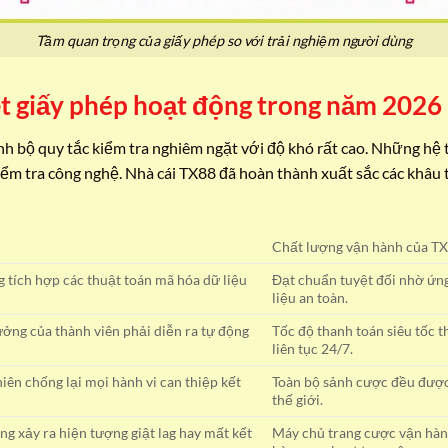
Tầm quan trọng của giấy phép so với trải nghiệm người dùng
t giấy phép hoạt động trong năm 2026
nh bộ quy tắc kiểm tra nghiêm ngặt với độ khó rất cao. Những h
iểm tra công nghệ. Nhà cái TX88 đã hoàn thành xuất sắc các khâu 
Chất lượng vận hành của T
 tích hợp các thuật toán mã hóa dữ liệu
Đạt chuẩn tuyệt đối nhờ ứn
liệu an toàn.
hưởng của thành viên phải diễn ra tự động
Tốc độ thanh toán siêu tốc 
liên tục 24/7.
ên chống lại mọi hành vi can thiệp kết
Toàn bộ sảnh cược đều được 
thế giới.
 xảy ra hiện tượng giật lag hay mất kết
Máy chủ trang cược vận hàn