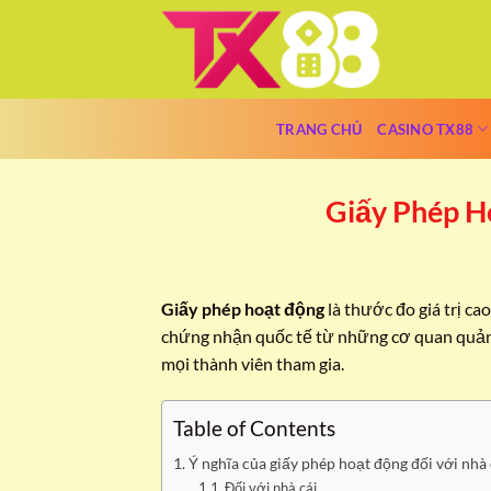
Bỏ
qua
nội
dung
TRANG CHỦ
CASINO TX88
Giấy Phép H
Giấy phép hoạt động
là thước đo giá trị c
chứng nhận quốc tế từ những cơ quan quản l
mọi thành viên tham gia.
Table of Contents
Ý nghĩa của giấy phép hoạt động đối với nhà 
Đối với nhà cái