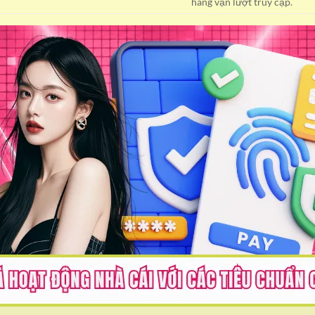
hàng vạn lượt truy cập.