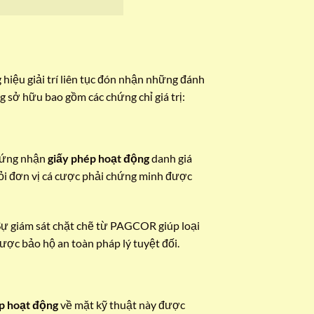
hiệu giải trí liên tục đón nhận những đánh
 sở hữu bao gồm các chứng chỉ giá trị:
Chứng nhận
giấy phép hoạt động
danh giá
hỏi đơn vị cá cược phải chứng minh được
 Sự giám sát chặt chẽ từ PAGCOR giúp loại
ược bảo hộ an toàn pháp lý tuyệt đối.
p hoạt động
về mặt kỹ thuật này được