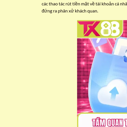
các thao tác rút tiền mặt về tài khoản cá n
đứng ra phân xử khách quan.