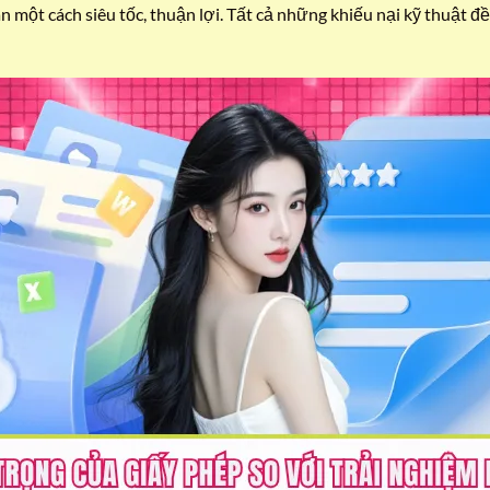
hân một cách siêu tốc, thuận lợi. Tất cả những khiếu nại kỹ thuật