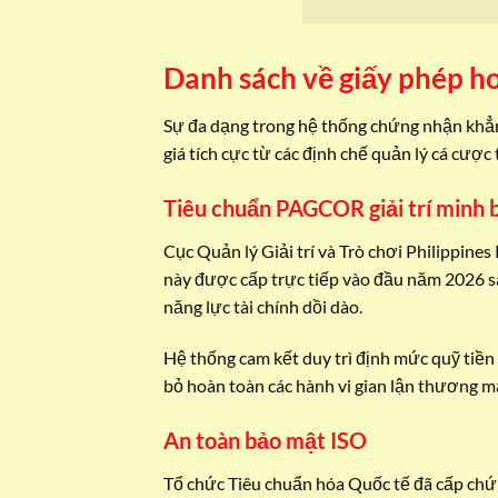
Danh sách về giấy phép ho
Sự đa dạng trong hệ thống chứng nhận khẳng
giá tích cực từ các định chế quản lý cá cượ
Tiêu chuẩn PAGCOR giải trí minh 
Cục Quản lý Giải trí và Trò chơi Philippin
này được cấp trực tiếp vào đầu năm 2026 s
năng lực tài chính dồi dào.
Hệ thống cam kết duy trì định mức quỹ tiền
bỏ hoàn toàn các hành vi gian lận thương m
An toàn bảo mật ISO
Tổ chức Tiêu chuẩn hóa Quốc tế đã cấp chứ