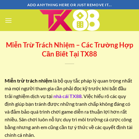
Bỏ
ADD ANYTHING HERE OR JUST REMOVE IT...
qua
nội
dung
Miễn Trừ Trách Nhiệm – Các Trường Hợp
Cần Biết Tại TX88
Miễn trừ trách nhiệm
là bộ quy tắc pháp lý quan trọng nhất
mà mọi người tham gia cần phải đọc kỹ trước khi bắt đầu
trải nghiệm dịch vụ tại
nhà cái TX88
. Việc hiểu rõ các quy
định giúp bạn tránh được những tranh chấp không đáng có
và đảm bảo quá trình chơi game diễn ra thuận lợi hơn rất
nhiều. Sân chơi luôn nỗ lực duy trì môi trường cá cược công
bằng nhưng anh em cũng cần tự ý thức về các quyết định tài
chính cá nhân.