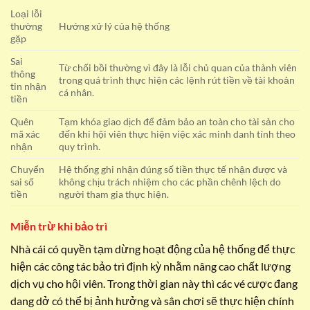
Loại lỗi
thường
Hướng xử lý của hệ thống
gặp
Sai
Từ chối bồi thường vì đây là lỗi chủ quan của thành viên
thông
trong quá trình thực hiện các lệnh rút tiền về tài khoản
tin nhận
cá nhân.
tiền
Quên
Tạm khóa giao dịch để đảm bảo an toàn cho tài sản cho
mã xác
đến khi hội viên thực hiện việc xác minh danh tính theo
nhận
quy trình.
Chuyển
Hệ thống ghi nhận đúng số tiền thực tế nhận được và
sai số
không chịu trách nhiệm cho các phần chênh lệch do
tiền
người tham gia thực hiện.
Miễn trừ khi bảo trì
Nhà cái có quyền tạm dừng hoạt động của hệ thống để thực
hiện các công tác bảo trì định kỳ nhằm nâng cao chất lượng
dịch vụ cho hội viên. Trong thời gian này thì các vé cược đang
dang dở có thể bị ảnh hưởng và sân chơi sẽ thực hiện chính