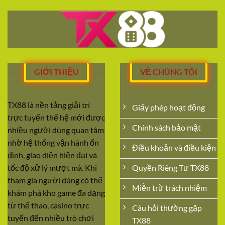
GIỚI THIỆU
VỀ CHÚNG TÔI
TX88 là nền tảng giải trí
Giấy phép hoạt động
trực tuyến thế hệ mới được
Chính sách bảo mật
nhiều người dùng quan tâm
nhờ hệ thống vận hành ổn
Điều khoản và điều kiện
định, giao diện hiện đại và
Quyền Riêng Tư TX88
tốc độ xử lý mượt mà. Khi
tham gia người dùng có thể
Miễn trừ trách nhiệm
khám phá kho game đa dạng
từ thể thao, casino trực
Câu hỏi thường gặp
tuyến đến nhiều trò chơi
TX88