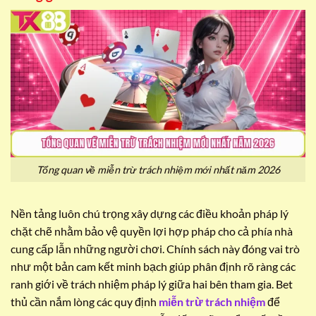
Tổng quan về miễn trừ trách nhiệm mới nhất năm 2026
Nền tảng luôn chú trọng xây dựng các điều khoản pháp lý
chặt chẽ nhằm bảo vệ quyền lợi hợp pháp cho cả phía nhà
cung cấp lẫn những người chơi. Chính sách này đóng vai trò
như một bản cam kết minh bạch giúp phân định rõ ràng các
ranh giới về trách nhiệm pháp lý giữa hai bên tham gia. Bet
thủ cần nắm lòng các quy định
miễn trừ trách nhiệm
để